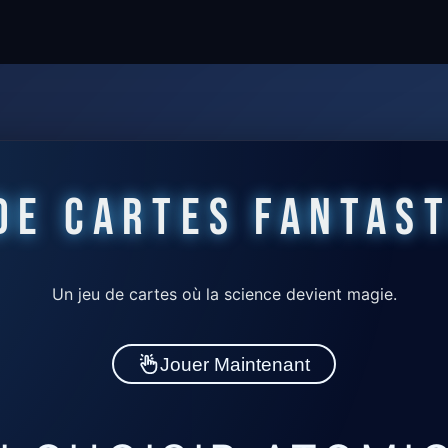
DE CARTES FANTAS
Un jeu de cartes où la science devient magie.
Jouer Maintenant