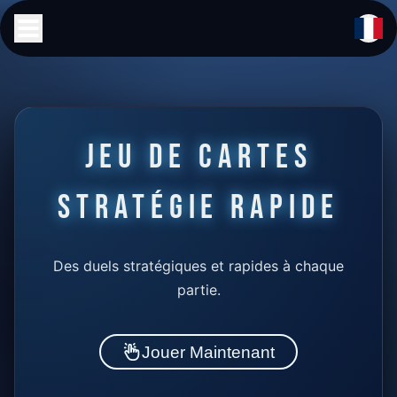
JEU DE CARTES
STRATÉGIE RAPIDE
Des duels stratégiques et rapides à chaque
partie.
Jouer Maintenant